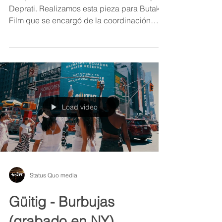
Deprati. Realizamos esta pieza para Butaka
Film que se encargó de la coordinación
general.
Load video
Status Quo media
Güitig - Burbujas
(grabado en NY)