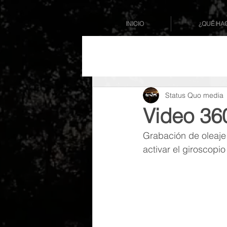
INICIO
¿QUÉ HA
Status Quo media
Video 36
Grabación de oleaje 
activar el giroscopi