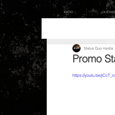
INICIO
¿QUÉ HA
Status Quo media
Promo St
https://youtu.be/jCcT_