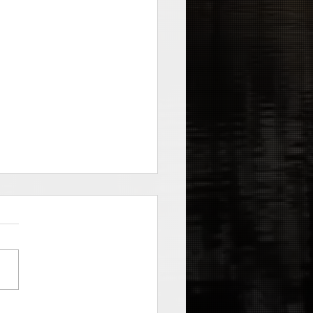
ig - Burbujas (grabado