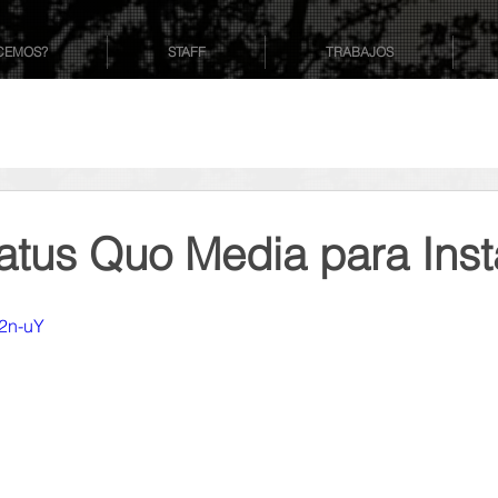
CEMOS?
STAFF
TRABAJOS
atus Quo Media para Ins
n2n-uY