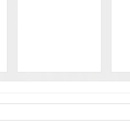
Deprati - FOOH
Güit