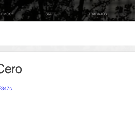
CEMOS?
STAFF
TRABAJOS
Cero
oF347c