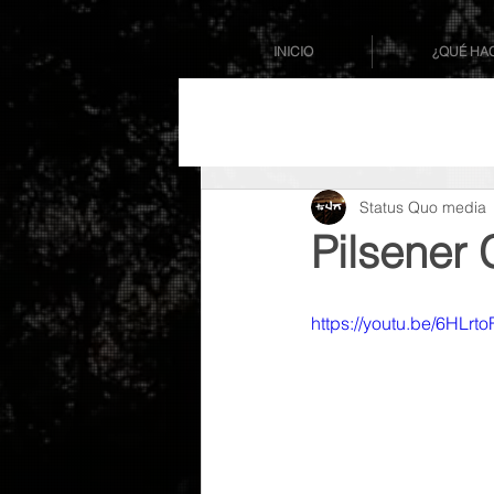
INICIO
¿QUÉ HA
Status Quo media
Pilsener 
https://youtu.be/6HLrt