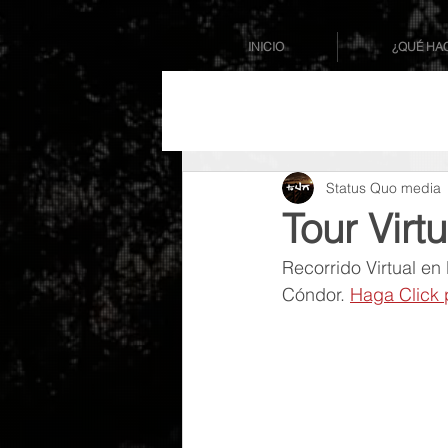
INICIO
¿QUÉ HA
Status Quo media
Tour Virt
Recorrido Virtual en
Cóndor. 
Haga Click 