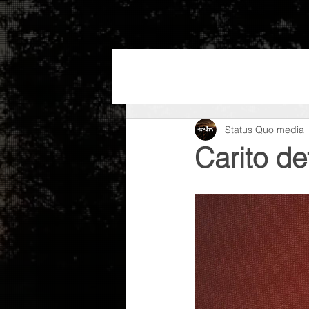
INICIO
¿QUÉ HA
Status Quo media
Carito d