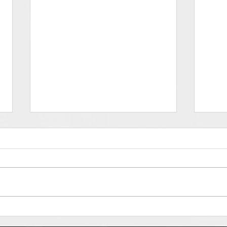
Deprati - FOOH
Güit
en N