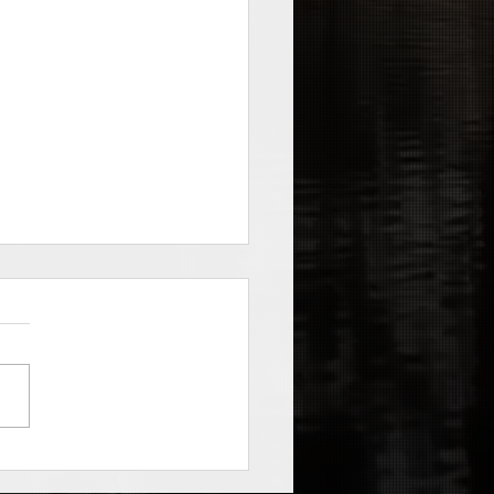
ig - Burbujas (grabado
Y)