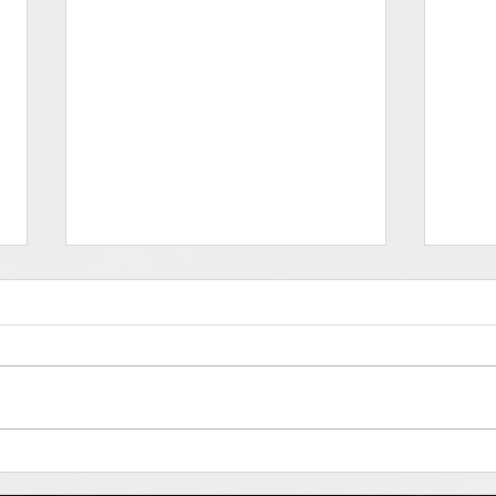
Deprati - FOOH
Güit
en N