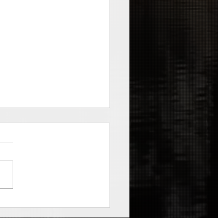
ig - Burbujas (grabado
Y)