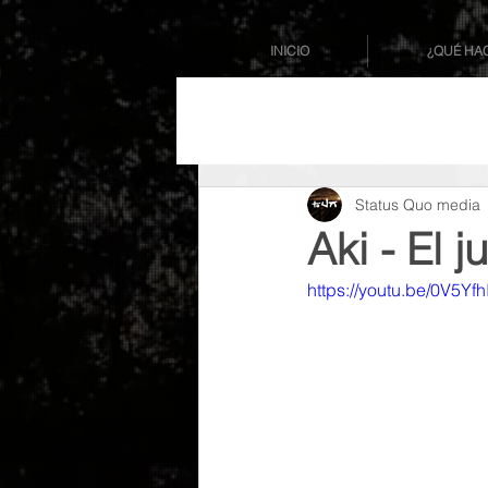
INICIO
¿QUÉ HA
Status Quo media
Aki - El 
https://youtu.be/0V5Yf