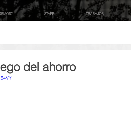
CEMOS?
STAFF
TRABAJOS
juego del ahorro
hI64VY